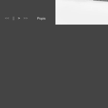
<<
||
>
>>
Popis